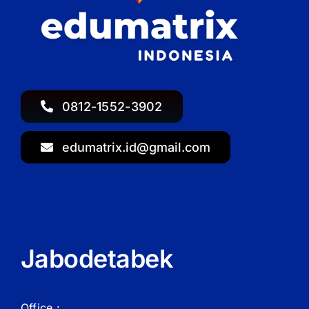
0812-1552-3902
edumatrix.id@gmail.com
Jabodetabek
Office :