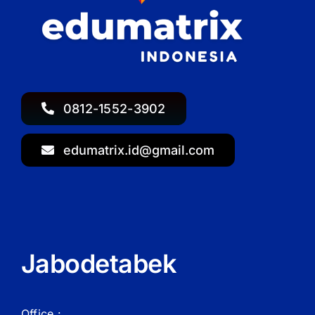
0812-1552-3902
edumatrix.id@gmail.com
Jabodetabek
Office :