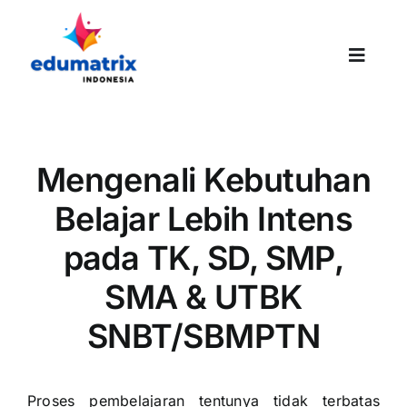
Skip
to
content
Toggle
Naviga
Mengenali Kebutuhan
Belajar Lebih Intens
pada TK, SD, SMP,
SMA & UTBK
SNBT/SBMPTN
Proses pembelajaran tentunya tidak terbatas