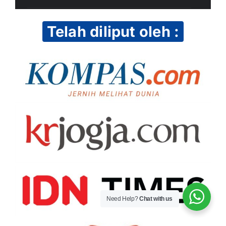
Telah diliput oleh :
Need Help?
Chat with us